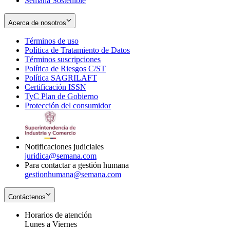
Semana Sostenible
Acerca de nosotros
Términos de uso
Opens
Política de Tratamiento de Datos
in
Opens
Términos suscripciones
new
Opens
in
Política de Riesgos C/ST
window
in
Opens
new
Política SAGRILAFT
Opens
new
in
window
Certificación ISSN
Opens
in
window
new
TyC Plan de Gobierno
in
new
Opens
window
Protección del consumidor
new
window
in
Opens
window
new
in
window
new
window
Notificaciones judiciales
juridica@semana.com
Para contactar a gestión humana
gestionhumana@semana.com
Contáctenos
Horarios de atención
Lunes a Viernes