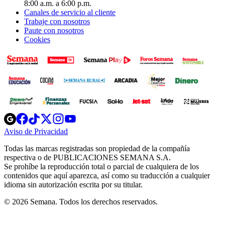
8:00 a.m. a 6:00 p.m.
Canales de servicio al cliente
Trabaje con nosotros
Paute con nosotros
Cookies
Opens
Opens
Opens
Opens
Opens
in
in
in
in
in
Aviso de Privacidad
Opens
new
new
new
new
new
in
window
window
window
window
window
Todas las marcas registradas son propiedad de la compañía
new
respectiva o de PUBLICACIONES SEMANA S.A.
window
Se prohíbe la reproducción total o parcial de cualquiera de los
contenidos que aquí aparezca, así como su traducción a cualquier
idioma sin autorización escrita por su titular.
© 2026 Semana. Todos los derechos reservados.