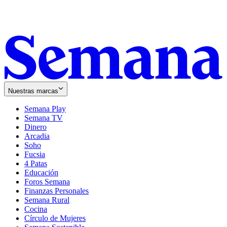
Nuestras marcas
Semana Play
Semana TV
Dinero
Arcadia
Soho
Opens
Fucsia
in
Opens
4 Patas
new
in
Educación
window
new
Foros Semana
window
Finanzas Personales
Semana Rural
Cocina
Círculo de Mujeres