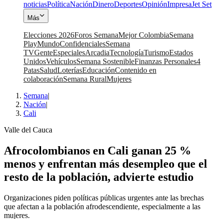
noticias
Política
Nación
Dinero
Deportes
Opinión
Impresa
Jet Set
Más
Elecciones 2026
Foros Semana
Mejor Colombia
Semana
Play
Mundo
Confidenciales
Semana
TV
Gente
Especiales
Arcadia
Tecnología
Turismo
Estados
Unidos
Vehículos
Semana Sostenible
Finanzas Personales
4
Patas
Salud
Loterías
Educación
Contenido en
colaboración
Semana Rural
Mujeres
Semana
|
Nación
|
Cali
Valle del Cauca
Afrocolombianos en Cali ganan 25 %
menos y enfrentan más desempleo que el
resto de la población, advierte estudio
Organizaciones piden políticas públicas urgentes ante las brechas
que afectan a la población afrodescendiente, especialmente a las
mujeres.