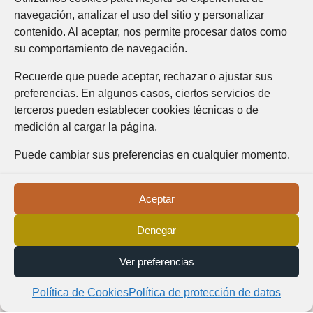
navegación, analizar el uso del sitio y personalizar
contenido. Al aceptar, nos permite procesar datos como
Un nuevo aliado para seguir
transformando la educación en Antioquia
su comportamiento de navegación.
Recuerde que puede aceptar, rechazar o ajustar sus

Redacción AFE

Jul 23, 2026

2
preferencias. En algunos casos, ciertos servicios de
minutos de lectura
terceros pueden establecer cookies técnicas o de
medición al cargar la página.
Puede cambiar sus preferencias en cualquier momento.
Aceptar
Denegar
Ver preferencias
Política de Cookies
Política de protección de datos