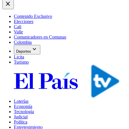
close
Contenido Exclusivo
Elecciones
Cali
Valle
Comunicadores en Comunas
Colombia
expand_more
Deportes
Licita
Turismo
Loterías
Economía
Tecnología
Judicial
Política
Entretenimiento