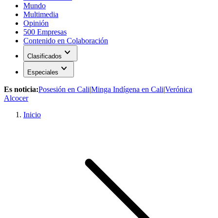
Mundo
Multimedia
Opinión
500 Empresas
Contenido en Colaboración
expand_more
Clasificados
expand_more
Especiales
Es noticia:
Posesión en Cali
|
Minga Indígena en Cali
|
Verónica
Alcocer
Inicio