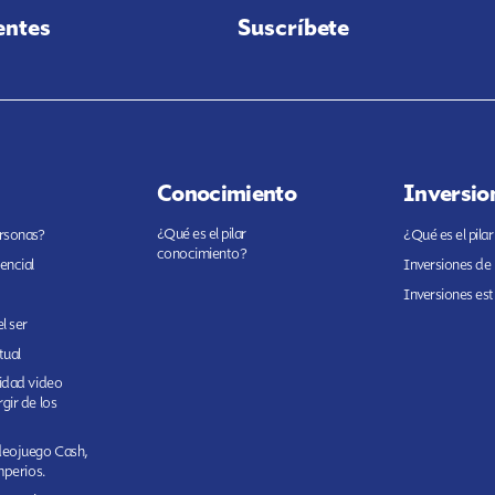
entes
Suscríbete
Conocimiento
Inversio
¿Qué es el pilar
ersonas?
¿Qué es el pilar
conocimiento?
encial
Inversiones de
Inversiones est
l ser
tual
cidad video
gir de los
ideojuego Cash,
imperios.