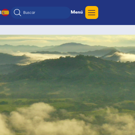
Menú
l