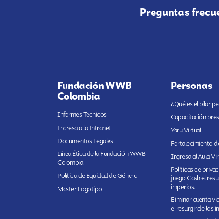
Preguntas frecu
Fundación WWB
Personas
Colombia
¿Qué es el pilar p
Informes Técnicos
Capacitación pres
Ingresa a la Intranet
Yaru Virtual
Documentos Legales
Fortalecimiento de
Línea Ética de la Fundación WWB
Ingresa al Aula Vir
Colombia
Políticas de priva
Política de Equidad de Género
juego Cash el resur
imperios.
Master Logotipo
Eliminar cuenta v
el resurgir de los 