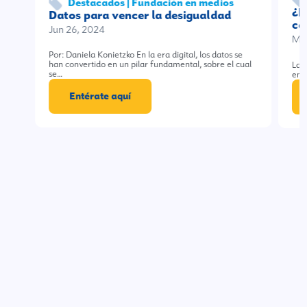
Destacados | Fundación en medios
¿P
Datos para vencer la desigualdad
ca
Jun 26, 2024
Mar
Por: Daniela Konietzko En la era digital, los datos se
han convertido en un pilar fundamental, sobre el cual
La 
se…
emp
Entérate aquí