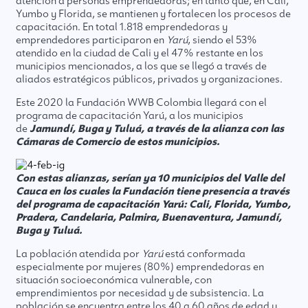
atención a personas emprendedoras; en tanto que, en Cali,
Yumbo y Florida, se mantienen y fortalecen los procesos de
capacitación. En total 1.818 emprendedoras y
emprendedores participaron en
Yarú
, siendo el 53%
atendido en la ciudad de Cali y el 47% restante en los
municipios mencionados, a los que se llegó a través de
aliados estratégicos públicos, privados y organizaciones.
Este 2020 la Fundación WWB Colombia llegará con el
programa de capacitación Yarú, a los municipios
de
Jamundí, Buga y Tuluá, a través de la alianza con las
Cámaras de Comercio de estos municipios.
Con estas alianzas, serían ya 10 municipios del Valle del
Cauca en los cuales la Fundación tiene presencia a través
del programa de capacitación Yarú: Cali, Florida, Yumbo,
Pradera, Candelaria, Palmira, Buenaventura, Jamundí,
Buga y Tuluá.
La población atendida por
Yarú
está conformada
especialmente por mujeres (80%) emprendedoras en
situación socioeconómica vulnerable, con
emprendimientos por necesidad y de subsistencia. La
población se encuentra entre los 40 a 60 años de edad y