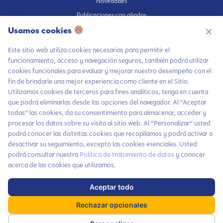
Novedades
Publicaciones con aliados
Fundación en medios
Usamos cookies
✕
Publicaciones propias
Este sitio web utiliza cookies necesarias para permitir el
Escúchanos en Spotify
funcionamiento, acceso y navegación seguros, también podrá utilizar
cookies funcionales para evaluar y mejorar nuestro desempeño con el
fin de brindarle una mejor experiencia como cliente en el Sitio.
Utilizamos cookies de terceros para fines analíticos, tenga en cuenta
que podrá eliminarlas desde las opciones del navegador. Al “Aceptar
Autorización de tratamiento de datos
todas” las cookies, da su consentimiento para almacenar, acceder y
Aviso Privacidad
procesar los datos sobre su visita al sitio web. Al “Personalizar” usted
Política tratamiento de datos
podrá conocer las distintas cookies que recopilamos y podrá activar o
desactivar su seguimiento, excepto las cookies esenciales. Usted
Política inversiones responsables y del Pilar Inversiones
podrá consultar nuestra
Política de tratamiento de datos
y conocer
Código de Ética
Chatea con LiA
acerca de las cookies que utilizamos.
Hablemos por
Aceptar todo
WhatsApp
Haz parte de nuestra comunidad y no te
x
pierdas todas las novedades que tenemos
Rechazar opcionales
Contáctanos
cada mes para ti
Dirección: Carrera 63A # 5-28, Barrio Cañaveralejo. Cali, Colombia