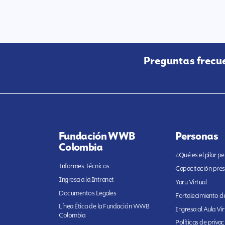
Preguntas frecu
Fundación WWB
Personas
Colombia
¿Qué es el pilar p
Informes Técnicos
Capacitación pres
Ingresa a la Intranet
Yaru Virtual
Documentos Legales
Fortalecimiento de
Línea Ética de la Fundación WWB
Ingresa al Aula Vir
Colombia
Políticas de priva