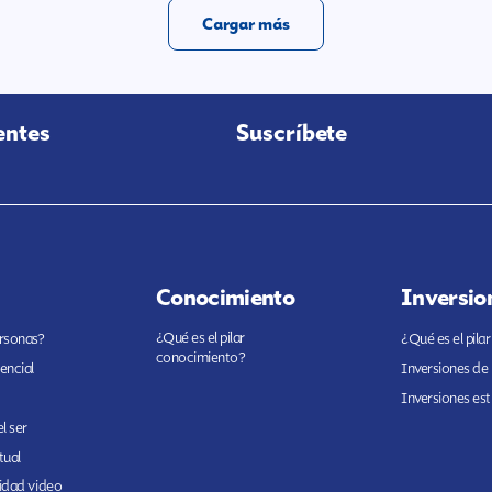
Cargar más
entes
Suscríbete
Conocimiento
Inversio
¿Qué es el pilar
ersonas?
¿Qué es el pilar
conocimiento?
encial
Inversiones de
Inversiones est
l ser
tual
cidad video