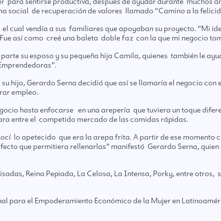
 para sentirse productiva, después de ayudar durante muchos año
ama social de recuperación de valores llamado “Camino a la felici
el cual vendía a sus familiares que apoyaban su proyecto. “Mi id
 Fue así como creé una baleta doble faz con la que mi negocio 
 parte su esposo y su pequeña hija Camila, quienes también le ayud
Emprendedoras”.
u hijo, Gerardo Serna decidió que así se llamaría el negocio con e
trar empleo.
gocio hasta enfocarse en una arepería que tuviera un toque difer
ara entre el competido mercado de las comidas rápidas.
nocí lo apetecido que era la arepa frita. A partir de ese moment
ecto que permitiera rellenarlas” manifestó Gerardo Serna, quien e
sadas, Reina Pepiada, La Celosa, La Intensa, Porky, entre otros, 
nal para el Empoderamiento Económico de la Mujer en Latinoaméri