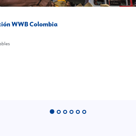
ación WWB Colombia
ables