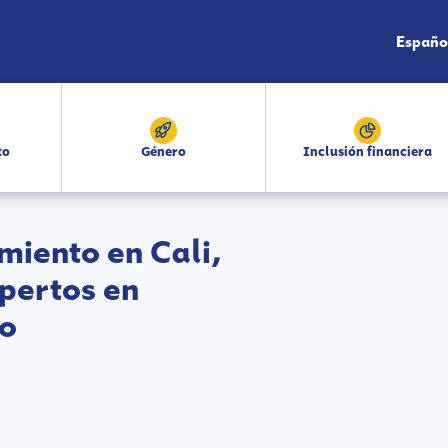
Españo
to
Género
Inclusión financiera
iento en Cali,
pertos en
o