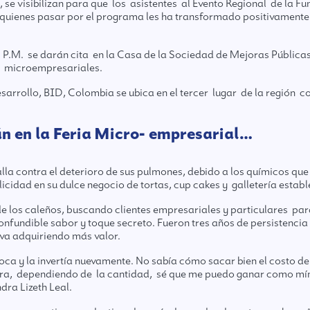
se visibilizan para que los asistentes al Evento Regional de la 
quienes pasar por el programa les ha transformado positivamente 
00 P.M. se darán cita en la Casa de la Sociedad de Mejoras Públic
o microempresariales.
arrollo, BID, Colombia se ubica en el tercer lugar de la región c
án en la Feria Micro- empresarial…
la contra el deterioro de sus pulmones, debido a los químicos que
licidad en su dulce negocio de tortas, cup cakes y galletería estab
e los caleños, buscando clientes empresariales y particulares pa
onfundible sabor y toque secreto. Fueron tres años de persistencia
 va adquiriendo más valor.
ca y la invertía nuevamente. No sabía cómo sacar bien el costo de
, dependiendo de la cantidad, sé que me puedo ganar como mínim
ra Lizeth Leal.