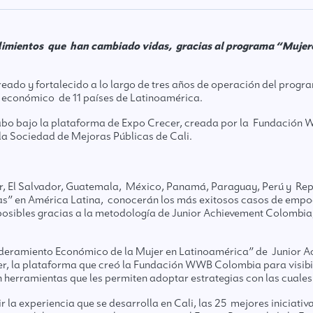
imientos que han cambiado vidas, gracias al programa “Muje
ado y fortalecido a lo largo de tres años de operación del prog
económico de 11 países de Latinoamérica.
abo bajo la plataforma de Expo Crecer, creada por la Fundación W
la Sociedad de Mejoras Públicas de Cali.
r, El Salvador, Guatemala, México, Panamá, Paraguay, Perú y Rep
s” en América Latina, conocerán los más exitosos casos de emp
posibles gracias a la metodología de Junior Achievement Colombia,
eramiento Económico de la Mujer en Latinoamérica” de Junior Ach
cer, la plataforma que creó la Fundación WWB Colombia para visib
 herramientas que les permiten adoptar estrategias con las cuale
tir la experiencia que se desarrolla en Cali, las 25 mejores iniciati