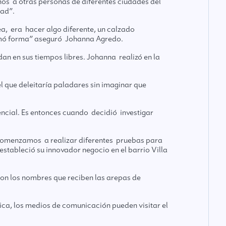
s a otras personas de diferentes ciudades del
dad”.
ea, era hacer algo diferente, un calzado
tomó forma” aseguró Johanna Agredo.
an en sus tiempos libres. Johanna realizó en la
l que deleitaría paladares sin imaginar que
encial. Es entonces cuando decidió investigar
o comenzamos a realizar diferentes pruebas para
stableció su innovador negocio en el barrio Villa
son los nombres que reciben las arepas de
ca, los medios de comunicación pueden visitar el