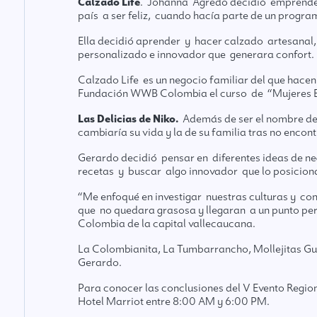
Calzado Life
. Johanna Ágredo decidió emprender
país a ser feliz, cuando hacía parte de un progr
Ella decidió aprender y hacer calzado artesanal, 
personalizado e innovador que generara confort.
Calzado Life es un negocio familiar del que hacen
Fundación WWB Colombia el curso de “Mujeres 
Las Delicias de Niko.
Además de ser el nombre de s
cambiaría su vida y la de su familia tras no encon
Gerardo decidió pensar en diferentes ideas de ne
recetas y buscar algo innovador que lo posicion
“Me enfoqué en investigar nuestras culturas y co
que no quedara grasosa y llegaran a un punto perf
Colombia de la capital vallecaucana.
La Colombianita, La Tumbarrancho, Mollejitas Gui
Gerardo.
Para conocer las conclusiones del V Evento Regio
Hotel Marriot entre 8:00 AM y 6:00 PM.