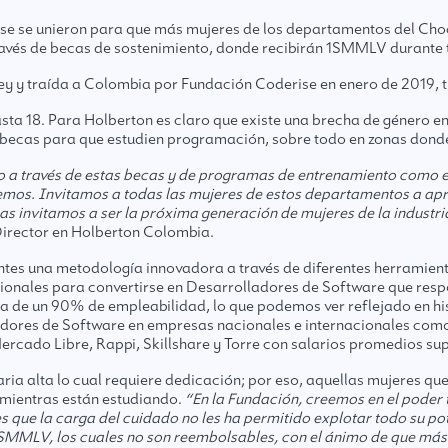
 se unieron para que más mujeres de los departamentos del Choc
vés de becas de sostenimiento, donde recibirán 1SMMLV durante t
ey y traída a Colombia por Fundación Coderise en enero de 2019, 
a 18. Para Holberton es claro que existe una brecha de género en l
on becas para que estudien programación, sobre todo en zonas don
o a través de estas becas y de programas de entrenamiento como 
emos. Invitamos a todas las mujeres de estos departamentos a apr
invitamos a ser la próxima generación de mujeres de la industri
rector en Holberton Colombia.
ntes una metodología innovadora a través de diferentes herramient
ales para convertirse en Desarrolladores de Software que respon
de un 90% de empleabilidad, lo que podemos ver reflejado en histo
ores de Software en empresas nacionales e internacionales como
cado Libre, Rappi, Skillshare y Torre con salarios promedios supe
aria alta lo cual requiere dedicación; por eso, aquellas mujeres 
 mientras están estudiando.
“En la Fundación, creemos en el poder 
que la carga del cuidado no les ha permitido explotar todo su po
1 SMMLV, los cuales no son reembolsables, con el ánimo de que má