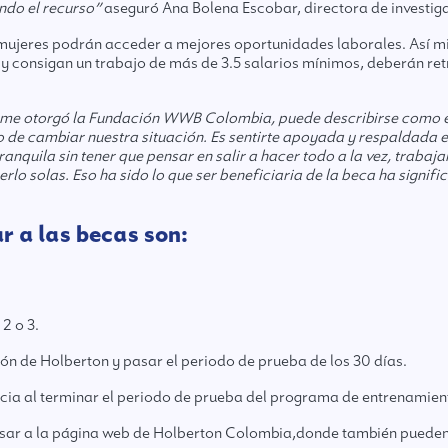
ndo el recurso”
aseguró Ana Bolena Escobar, directora de investi
mujeres podrán acceder a mejores oportunidades laborales. Así mi
y consigan un trabajo de más de 3.5 salarios mínimos, deberán retr
e me otorgó la Fundación WWB Colombia, puede describirse como e
de cambiar nuestra situación. Es sentirte apoyada y respaldada e
anquila sin tener que pensar en salir a hacer todo a la vez, traba
lo solas. Eso ha sido lo que ser beneficiaria de la beca ha signifi
r a las becas son:
2 o 3.
n de Holberton y pasar el periodo de prueba de los 30 días.
nicia al terminar el periodo de prueba del programa de entrenamien
esar a la página web de
Holberton Colombia,
donde también pueden