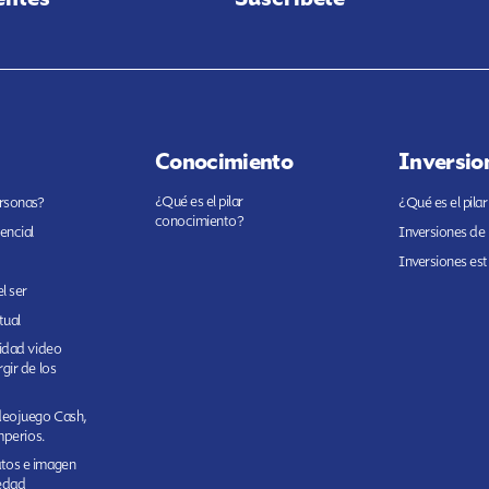
Conocimiento
Inversio
¿Qué es el pilar
ersonas?
¿Qué es el pilar
conocimiento?
encial
Inversiones de
Inversiones est
l ser
tual
cidad video
gir de los
ideojuego Cash,
imperios.
tos e imagen
edad