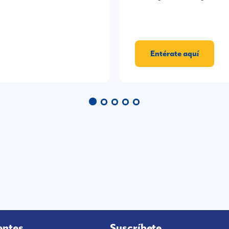
Entérate aquí
entes
Suscríbete