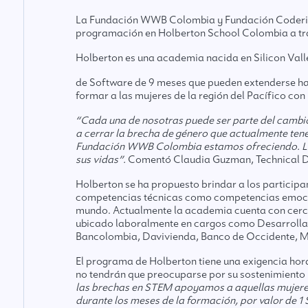
La Fundación WWB Colombia y Fundación Coderise
programación en Holberton School Colombia a tra
Holberton
es una academia nacida en Silicon Vall
de Software de 9 meses que pueden extenderse hast
formar a las mujeres de la región del Pacífico c
“Cada una de nosotras puede ser parte del cambi
a cerrar la brecha de género que actualmente ten
Fundación WWB Colombia estamos ofreciendo. Las 
sus vidas”.
Comentó Claudia Guzman, Technical Di
Holberton se ha propuesto brindar a los participa
competencias técnicas como competencias emocion
mundo. Actualmente la academia cuenta con cerca 
ubicado laboralmente en cargos como Desarrollad
Bancolombia, Davivienda, Banco de Occidente, Mer
El programa de Holberton tiene una exigencia hor
no tendrán que preocuparse por su sostenimiento
las brechas en STEM apoyamos a aquellas mujeres 
durante los meses de la formación, por valor de 