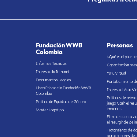
Fundación WWB
Personas
Colombia
¿Qué es el pilar p
Informes Técnicos
Capacitación pres
Ingresa a la Intranet
Yaru Virtual
Documentos Legales
Fortalecimiento de
Línea Ética de la Fundación WWB
Ingresa al Aula Vir
Colombia
Políticas de priva
Política de Equidad de Género
juego Cash el resur
imperios.
Master Logotipo
Eliminar cuenta v
el resurgir de los 
Tratamiento de da
para menores de 