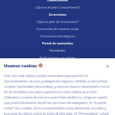
Conocimiento
¿Qué es el pilar Conocimiento?
Inversiones
¿Qué es pilar de Inversiones?
Inversiones de impacto social
Inversiones estratégicas
Portal de contenidos
Novedades
Publicaciones con aliados
Fundación en medios
Usamos cookies
✕
Publicaciones propias
Este sitio web utiliza cookies necesarias para permitir el
Escúchanos en Spotify
funcionamiento, acceso y navegación seguros, también podrá utilizar
cookies funcionales para evaluar y mejorar nuestro desempeño con el
fin de brindarle una mejor experiencia como cliente en el Sitio.
Utilizamos cookies de terceros para fines analíticos, tenga en cuenta
que podrá eliminarlas desde las opciones del navegador. Al “Aceptar
Autorización de tratamiento de datos
todas” las cookies, da su consentimiento para almacenar, acceder y
Aviso Privacidad
procesar los datos sobre su visita al sitio web. Al “Personalizar” usted