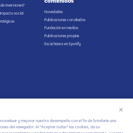
contenidos
 de inversiones?
Novedades
 impacto social
Publicaciones con aliados
ratégicas
Fundación en medios
Publicaciones propias
Escúchanos en Spotify
✕
Chatea con LiA
ara evaluar y mejorar nuestro desempeño con el fin de brindarle una
o de
iones del navegador. Al “Aceptar todas” las cookies, da su
Hablemos por