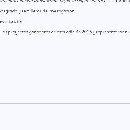
miento, tejiendo transformación, en la región Pacífico”
se darán a
osgrado y semilleros de investigación.
nvestigación.
e los proyectos ganadores de esta edición 2025 y representarán n