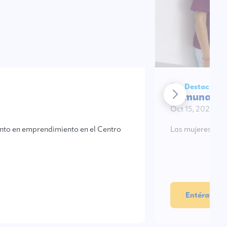
Destacados 
Comuna 15 
Oct 15, 2025
nto en emprendimiento en el Centro
Las mujeres de l
Entérate aq