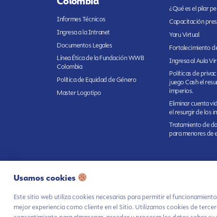
Colombia
¿Qué es el pilar p
Informes Técnicos
Capacitación pres
Ingresa a la Intranet
Yaru Virtual
Documentos Legales
Fortalecimiento de
Línea Ética de la Fundación WWB
Ingresa al Aula Vir
Colombia
Políticas de priva
Política de Equidad de Género
juego Cash el resur
imperios.
Master Logotipo
Eliminar cuenta v
el resurgir de los 
Tratamiento de da
para menores de 
Usamos cookies
Este sitio web utiliza cookies necesarias para permitir el funcionamien
Autorización de tratamiento
Aviso
Polít
mejor experiencia como cliente en el Sitio. Utilizamos cookies de tercer
de datos
Privacidad
dato
Haz parte de nuestra comunidad y no te p