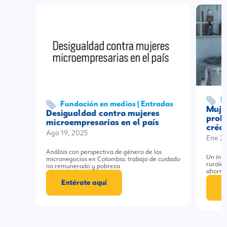
F
Fundación en medios | Entradas
Muje
Desigualdad contra mujeres
prob
microempresarias en el país
crédi
Ago 19, 2025
Ene 2
Análisis con perspectiva de género de los
Un info
micronegocios en Colombia: trabajo de cuidado
rurales
no remunerado y pobreza
ahorro
Entérate aquí
E