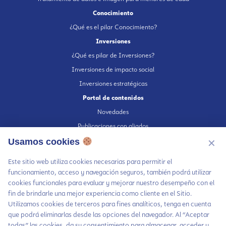
Conocimiento
¿Qué es el pilar Conocimiento?
Inversiones
¿Qué es pilar de Inversiones?
Inversiones de impacto social
Inversiones estratégicas
Portal de contenidos
Novedades
Publicaciones con aliados
Fundación en medios
Usamos cookies
✕
Publicaciones propias
Este sitio web utiliza cookies necesarias para permitir el
Escúchanos en Spotify
funcionamiento, acceso y navegación seguros, también podrá utilizar
cookies funcionales para evaluar y mejorar nuestro desempeño con el
fin de brindarle una mejor experiencia como cliente en el Sitio.
Utilizamos cookies de terceros para fines analíticos, tenga en cuenta
que podrá eliminarlas desde las opciones del navegador. Al “Aceptar
Autorización de tratamiento de datos
todas” las cookies, da su consentimiento para almacenar, acceder y