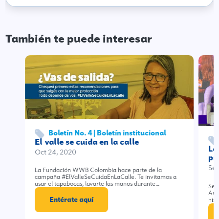
También te puede interesar
Boletín No. 4 | Boletín institucional
El valle se cuida en la calle
La
Oct 24, 2020
pr
Sep
La Fundación WWB Colombia hace parte de la
campaña #ElValleSeCuidaEnLaCalle. Te invitamos a
usar el tapabocas, lavarte las manos durante…
Seg
Ass
Entérate aquí
hist