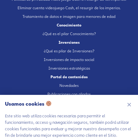
Eliminar cuenta videojuego Cash, el resurgir de los imperios.
Tratamiento de datos e imagen para menores de edad
Conocimiento
¿Qué es el pilar Conocimiento?
Inversiones
¿Qué es pilar de Inversiones?
Inversiones de impacto social
Inversiones estratégicas
Portal de contenidos
Novedades
Publicaciones con aliados
Usamos cookies
Fundación en medios
✕
Publicaciones propias
Este sitio web utiliza cookies necesarias para permitir el
Escúchanos en Spotify
funcionamiento, acceso y navegación seguros, también podrá utilizar
cookies funcionales para evaluar y mejorar nuestro desempeño con el
fin de brindarle una mejor experiencia como cliente en el Sitio.