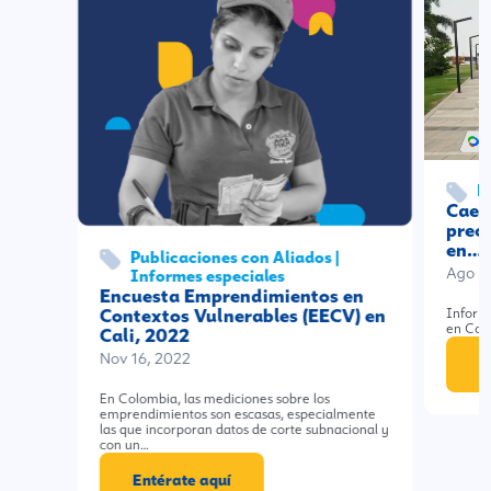
F
Cae l
prec
en…
Publicaciones con Aliados |
Ago 6
Informes especiales
Encuesta Emprendimientos en
Contextos Vulnerables (EECV) en
Informe
en Col
Cali, 2022
Nov 16, 2022
E
En Colombia, las mediciones sobre los
emprendimientos son escasas, especialmente
las que incorporan datos de corte subnacional y
con un…
Entérate aquí