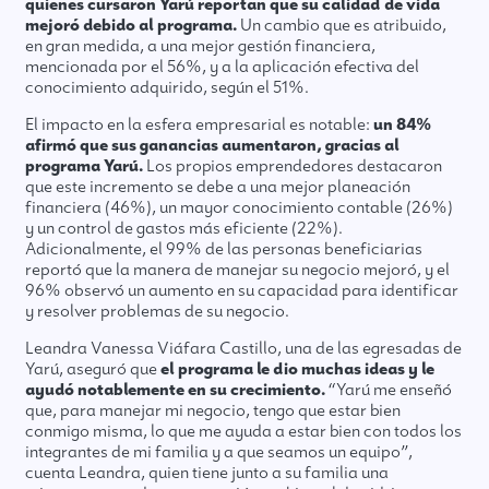
quienes cursaron Yarú reportan que su calidad de vida
mejoró debido al programa.
Un cambio que es atribuido,
en gran medida, a una mejor gestión financiera,
mencionada por el 56%, y a la aplicación efectiva del
conocimiento adquirido, según el 51%.
El impacto en la esfera empresarial es notable:
un 84%
afirmó que sus ganancias aumentaron, gracias al
programa Yarú.
Los propios emprendedores destacaron
que este incremento se debe a una mejor planeación
financiera (46%), un mayor conocimiento contable (26%)
y un control de gastos más eficiente (22%).
Adicionalmente, el 99% de las personas beneficiarias
reportó que la manera de manejar su negocio mejoró, y el
96% observó un aumento en su capacidad para identificar
y resolver problemas de su negocio.
Leandra Vanessa Viáfara Castillo, una de las egresadas de
Yarú, aseguró que
el programa le dio muchas ideas y le
ayudó notablemente en su crecimiento.
“Yarú me enseñó
que, para manejar mi negocio, tengo que estar bien
conmigo misma, lo que me ayuda a estar bien con todos los
integrantes de mi familia y a que seamos un equipo”,
cuenta Leandra, quien tiene junto a su familia una