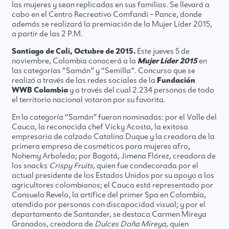
las mujeres y sean replicadas en sus familias. Se llevará a
cabo en el Centro Recreativo Comfandi – Pance, donde
además se realizará la premiación de la Mujer Líder 2015,
a partir de las 2 P.M.
Santiago de Cali, Octubre de 2015.
Este jueves 5 de
noviembre, Colombia conocerá a la
Mujer Líder 2015
en
las categorías “Samán” y “Semilla”. Concurso que se
realizó a través de las redes sociales de la
Fundación
WWB Colombia
y a través del cual 2.234 personas de todo
el territorio nacional votaron por su favorita.
En la categoría “Samán” fueron nominadas: por el Valle del
Cauca, la reconocida chef Vicky Acosta, la exitosa
empresaria de calzado Catalina Duque y la creadora de la
primera empresa de cosméticos para mujeres afro,
Nohemy Arboleda; por Bogotá, Jimena Flórez, creadora de
los snacks
Crispy Fruits
, quien fue condecorada por el
actual presidente de los Estados Unidos por su apoyo a los
agricultores colombianos; el Cauca está representado por
Consuelo Revelo, la artífice del primer Spa en Colombia,
atendido por personas con discapacidad visual; y por el
departamento de Santander, se destaca Carmen Mireya
Granados, creadora de
Dulces Doña Mireya
, quien