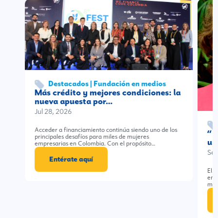
Destacados | Fundación en medios
Más crédito y mejores condiciones: la
nueva apuesta por…
Jul 28, 2026
Acceder a financiamiento continúa siendo uno de los
“E
principales desafíos para miles de mujeres
un
empresarias en Colombia. Con el propósito…
Sep
Entérate aquí
El 
en 
muj