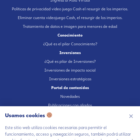
Ingresa al Aula Virtual
Políticas de privacidad video juego Cash el resurgir de los imperios.
Eliminar cuenta videojuego Cash, el resurgir de los imperios.
Tratamiento de datos e imagen para menores de edad
Conocimiento
¿Qué es el pilar Conocimiento?
Inversiones
¿Qué es pilar de Inversiones?
Inversiones de impacto social
Inversiones estratégicas
Portal de contenidos
Novedades
Publicaciones con aliados
Fundación en medios
Usamos cookies
✕
Publicaciones propias
Este sitio web utiliza cookies necesarias para permitir el
Escúchanos en Spotify
funcionamiento, acceso y navegación seguros, también podrá utilizar