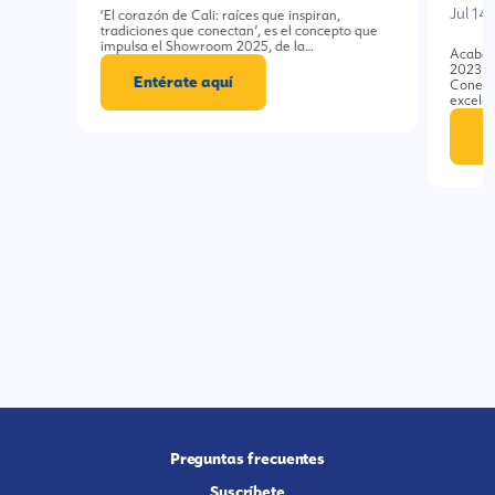
Jul 14
‘El corazón de Cali: raíces que inspiran,
tradiciones que conectan’, es el concepto que
impulsa el Showroom 2025, de la…
Acabam
2023 e
Entérate aquí
Conexi
excele
E
Preguntas frecuentes
Suscríbete