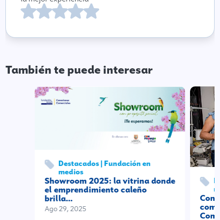
También te puede interesar
Destacados | Fundación en
medios
Showroom 2025: la vitrina donde
E
m
el emprendimiento caleño
Cono
brilla…
comp
Ago 29, 2025
Come