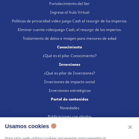
Fortalecimiento del Ser
Ingresa al Aula Virtual
Políticas de privacidad video juego Cash el resurgir de los imperios.
Eliminar cuenta videojuego Cash, el resurgir de los imperios.
Tratamiento de datos e imagen para menores de edad
Conocimiento
¿Qué es el pilar Conocimiento?
Inversiones
¿Qué es pilar de Inversiones?
Inversiones de impacto social
Inversiones estratégicas
Portal de contenidos
Novedades
Publicaciones con aliados
Usamos cookies
Fundación en medios
✕
Publicaciones propias
Este sitio web utiliza cookies necesarias para permitir el