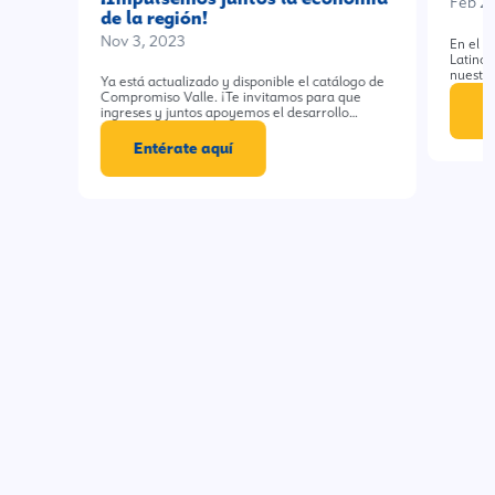
Feb 21
de la región!
Nov 3, 2023
En el m
Latino
nuestra
Ya está actualizado y disponible el catálogo de
Compromiso Valle. ¡Te invitamos para que
E
ingreses y juntos apoyemos el desarrollo…
Entérate aquí