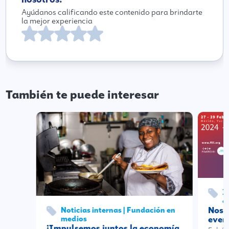
Ayúdanos calificando este contenido para brindarte
la mejor experiencia
También te puede interesar
I
e
Nos a
Noticias internas | Fundación en
medios
even
¡Impulsemos juntos la economía