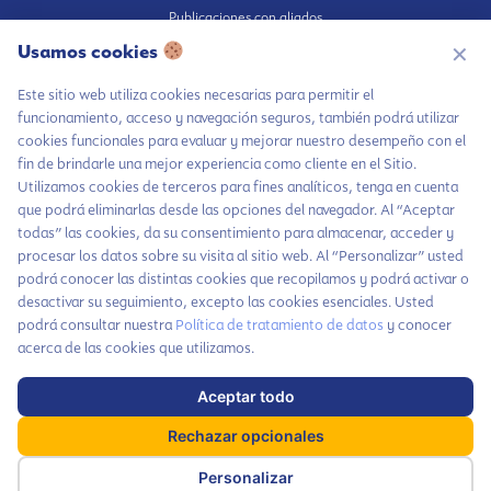
Publicaciones con aliados
Fundación en medios
Usamos cookies
✕
Publicaciones propias
Este sitio web utiliza cookies necesarias para permitir el
Escúchanos en Spotify
funcionamiento, acceso y navegación seguros, también podrá utilizar
cookies funcionales para evaluar y mejorar nuestro desempeño con el
fin de brindarle una mejor experiencia como cliente en el Sitio.
Utilizamos cookies de terceros para fines analíticos, tenga en cuenta
que podrá eliminarlas desde las opciones del navegador. Al “Aceptar
Autorización de tratamiento de datos
todas” las cookies, da su consentimiento para almacenar, acceder y
Aviso Privacidad
procesar los datos sobre su visita al sitio web. Al “Personalizar” usted
Política tratamiento de datos
podrá conocer las distintas cookies que recopilamos y podrá activar o
desactivar su seguimiento, excepto las cookies esenciales. Usted
Política inversiones responsables y del Pilar Inversiones
Chatea con LiA
podrá consultar nuestra
Política de tratamiento de datos
y conocer
Código de Ética
Hablemos por
acerca de las cookies que utilizamos.
WhatsApp
Aceptar todo
Haz parte de nuestra comunidad y no te
Contáctanos
x
pierdas todas las novedades que tenemos
Rechazar opcionales
cada mes para ti
Suscríbete a
nuestras noticias
Dirección: Carrera 63A # 5-28, Barrio Cañaveralejo. Cali, Colombia
Personalizar
Suscríbete aquí