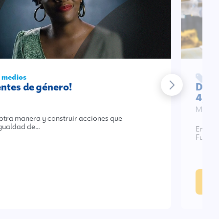
n medios
Fu
ntes de género!
De 8
4,5
May 3
 otra manera y construir acciones que
 igualdad de…
En diál
Fundac
En