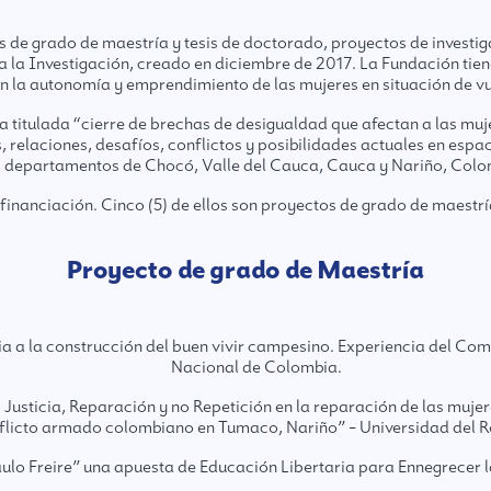
e grado de maestría y tesis de doctorado, proyectos de investig
 Investigación, creado en diciembre de 2017. La Fundación tiene 
on la autonomía y emprendimiento de las mujeres en situación de 
 titulada “cierre de brechas de desigualdad que afectan a las muje
 relaciones, desafíos, conflictos y posibilidades actuales en espa
os departamentos de Chocó, Valle del Cauca, Cauca y Nariño, Colo
inanciación. Cinco (5) de ellos son proyectos de grado de maestría
Proyecto de grado de Maestría
ria a la construcción del buen vivir campesino. Experiencia del Co
Nacional de Colombia.
 Justicia, Reparación y no Repetición en la reparación de las mujer
flicto armado colombiano en Tumaco, Nariño” – Universidad del R
aulo Freire” una apuesta de Educación Libertaria para Ennegrecer l