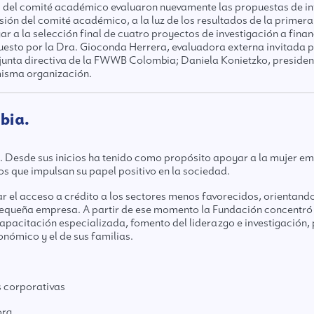
es del comité académico evaluaron nuevamente las propuestas de in
sión del comité académico, a la luz de los resultados de la primera 
r a la selección final de cuatro proyectos de investigación a finan
sto por la Dra. Gioconda Herrera, evaluadora externa invitada p
la junta directiva de la FWWB Colombia; Daniela Konietzko, presid
misma organización.
bia.
Desde sus inicios ha tenido como propósito apoyar a la mujer em
 que impulsan su papel positivo en la sociedad.
ar el acceso a crédito a los sectores menos favorecidos, orientand
 pequeña empresa. A partir de ese momento la Fundación concentró
acitación especializada, fomento del liderazgo e investigación
onómico y el de sus familias.
 corporativas
org