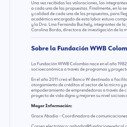
Una vez recibidas las valoraciones, las integrant
a cada una de las propuestas. Finalmente, en la se
y calidad de cada una de las propuestas, para llega
académico encargado de esta labor estuvo compue
y la Dra. Lina Fernanda Buchely, integrantes de 
Carolina Borda, directora de investigación de la 
Sobre la Fundación WWB Colom
La Fundación WWB Colombia nace en el año 1982. 
socioeconómica a través de programas y proyectos
En el año 2011 creó el Banco W destinado a facilit
otorgamiento de créditos al sector de la micro y
empoderamiento de emprendedoras a través de cap
proyecto de vida digno y mejoren su nivel socioec
Mayor Información:
Grace Abadia – Coordinadora de comunicaciones
Correo electrónico: gabadia@fundacionwwbcol.