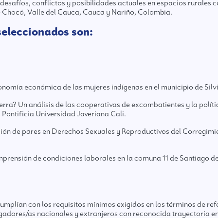
 desafíos, conflictos y posibilidades actuales en espacios rurales
e Chocó, Valle del Cauca, Cauca y Nariño, Colombia.
seleccionados son:
tonomía económica de las mujeres indígenas en el municipio de Silv
a? Un análisis de las cooperativas de excombatientes y la polít
Pontificia Universidad Javeriana Cali.
ión de pares en Derechos Sexuales y Reproductivos del Corregimi
mprensión de condiciones laborales en la comuna 11 de Santiago de
umplían con los requisitos mínimos exigidos en los términos de ref
gadores/as nacionales y extranjeros con reconocida trayectoria en