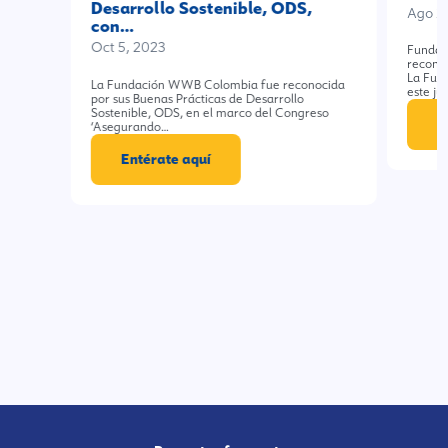
Desarrollo Sostenible, ODS,
Ago 2
con…
Oct 5, 2023
Fundac
recono
La Fun
La Fundación WWB Colombia fue reconocida
este ju
por sus Buenas Prácticas de Desarrollo
Sostenible, ODS, en el marco del Congreso
E
‘Asegurando…
Entérate aquí