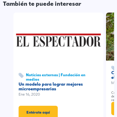
También te puede interesar
Ca
Noticias externas | Fundación en
el
medios
Mar
Un modelo para lograr mejores
microempresarias
Com
Ene 16, 2020
de 
reu
Entérate aquí