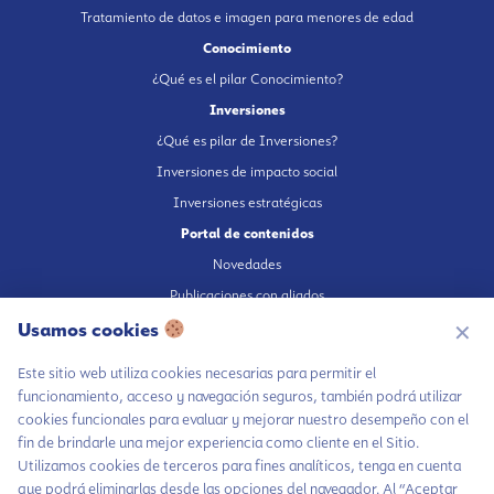
Tratamiento de datos e imagen para menores de edad
Conocimiento
¿Qué es el pilar Conocimiento?
Inversiones
¿Qué es pilar de Inversiones?
Inversiones de impacto social
Inversiones estratégicas
Portal de contenidos
Novedades
Publicaciones con aliados
Usamos cookies
Fundación en medios
✕
Publicaciones propias
Este sitio web utiliza cookies necesarias para permitir el
Escúchanos en Spotify
funcionamiento, acceso y navegación seguros, también podrá utilizar
cookies funcionales para evaluar y mejorar nuestro desempeño con el
fin de brindarle una mejor experiencia como cliente en el Sitio.
Utilizamos cookies de terceros para fines analíticos, tenga en cuenta
que podrá eliminarlas desde las opciones del navegador. Al “Aceptar