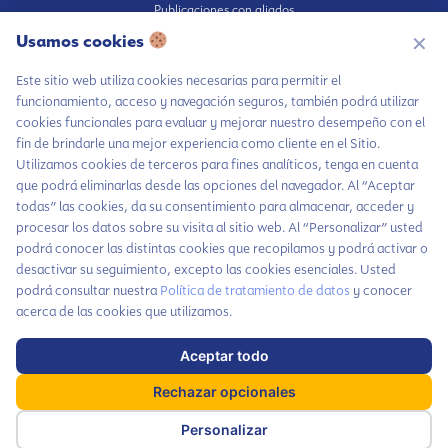
Publicaciones con aliados
Fundación en medios
Usamos cookies
✕
Publicaciones propias
Este sitio web utiliza cookies necesarias para permitir el
Escúchanos en Spotify
funcionamiento, acceso y navegación seguros, también podrá utilizar
cookies funcionales para evaluar y mejorar nuestro desempeño con el
fin de brindarle una mejor experiencia como cliente en el Sitio.
Utilizamos cookies de terceros para fines analíticos, tenga en cuenta
que podrá eliminarlas desde las opciones del navegador. Al “Aceptar
Autorización de tratamiento de datos
todas” las cookies, da su consentimiento para almacenar, acceder y
Aviso Privacidad
procesar los datos sobre su visita al sitio web. Al “Personalizar” usted
Política tratamiento de datos
podrá conocer las distintas cookies que recopilamos y podrá activar o
desactivar su seguimiento, excepto las cookies esenciales. Usted
Política inversiones responsables y del Pilar Inversiones
podrá consultar nuestra
Política de tratamiento de datos
y conocer
Código de Ética
acerca de las cookies que utilizamos.
Chatea con LiA
Hablemos por
Aceptar todo
Haz parte de nuestra comunidad y no te
x
WhatsApp
pierdas todas las novedades que tenemos
Rechazar opcionales
cada mes para ti
Contáctanos
Dirección: Carrera 63A # 5-28, Barrio Cañaveralejo. Cali, Colombia
Personalizar
Suscríbete aquí
Suscríbete a
Derechos Reservados ©