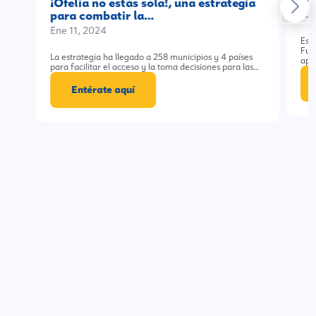
¡Ofelia no estás sola!, una estrategia
Jul
para combatir la…
Ene 11, 2024
Est
Fun
La estrategia ha llegado a 258 municipios y 4 países
apo
para facilitar el acceso y la toma decisiones para las…
Entérate aquí