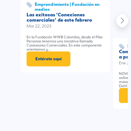
Emprendimiento | Fundación en
medios
Las exitosas ‘Conexiones
comerciales’ de este febrero
Mar 22, 2023
En la Fundación WWB Colombia, desde el Pilar
Personas tenemos una iniciativa llamada
Conexiones Comerciales. En este componente
S
orientamos y…
Como
a pa
Entérate aquí
Ene 2
NOVO S
online 
maior b
DotVis
E