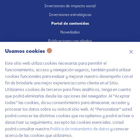
Inversiones de impacto social
Inversiones estratégicas
Portal de contenidos
Novedades
Publicaciones con aliados
Fundación en medios
Usamos cookies
✕
Publicaciones propias
Este sitio web utiliza cookies necesarias para permitir el
Escúchanos en Spotify
funcionamiento, acceso y navegación seguros, también podrá utilizar
cookies funcionales para evaluar y mejorar nuestro desempeño con el
fin de brindarle una mejor experiencia como cliente en el Sitio.
Utilizamos cookies de terceros para fines analíticos, tenga en cuenta
que podrá eliminarlas desde las opciones del navegador. Al “Aceptar
Autorización de tratamiento de datos
todas” las cookies, da su consentimiento para almacenar, acceder y
Aviso Privacidad
procesar los datos sobre su visita al sitio web. Al “Personalizar” usted
Política tratamiento de datos
podrá conocer las distintas cookies que recopilamos y podrá activar o
desactivar su seguimiento, excepto las cookies esenciales. Usted
Política inversiones responsables y del Pilar Inversiones
podrá consultar nuestra
Política de tratamiento de datos
y conocer
Código de Ética
acerca de las cookies que utilizamos.
Chatea con LiA