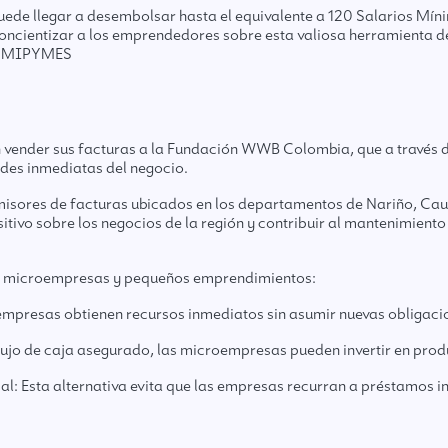
puede llegar a desembolsar hasta el equivalente a 120 Salarios M
 concientizar a los emprendedores sobre esta valiosa herramienta
as MIPYMES
 vender sus facturas a la Fundación WWB Colombia, que a través 
ades inmediatas del negocio.
misores de facturas ubicados en los departamentos de Nariño, Cauc
tivo sobre los negocios de la región y contribuir al mantenimient
las microempresas y pequeños emprendimientos:
s empresas obtienen recursos inmediatos sin asumir nuevas obligaci
 flujo de caja asegurado, las microempresas pueden invertir en pro
l: Esta alternativa evita que las empresas recurran a préstamos i