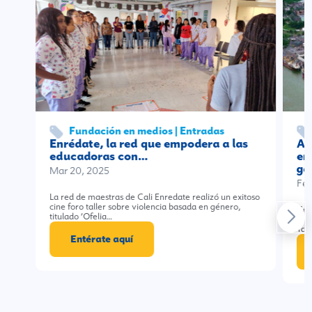
Fundación en medios | Entradas
Enrédate, la red que empodera a las
As
educadoras con…
em
ga
Mar 20, 2025
Feb
La red de maestras de Cali Enredate realizó un exitoso
cine foro taller sobre violencia basada en género,
Gas
titulado ‘Ofelia…
en 
Tall
Entérate aquí