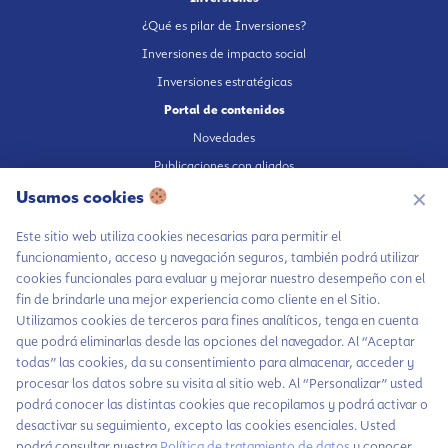
¿Qué es pilar de Inversiones?
Inversiones de impacto social
Inversiones estratégicas
Portal de contenidos
Novedades
Publicaciones con aliados
Fundación en medios
Usamos cookies
✕
Publicaciones propias
Este sitio web utiliza cookies necesarias para permitir el
Escúchanos en Spotify
funcionamiento, acceso y navegación seguros, también podrá utilizar
cookies funcionales para evaluar y mejorar nuestro desempeño con el
fin de brindarle una mejor experiencia como cliente en el Sitio.
Utilizamos cookies de terceros para fines analíticos, tenga en cuenta
que podrá eliminarlas desde las opciones del navegador. Al “Aceptar
Autorización de tratamiento de datos
todas” las cookies, da su consentimiento para almacenar, acceder y
Aviso Privacidad
procesar los datos sobre su visita al sitio web. Al “Personalizar” usted
Política tratamiento de datos
podrá conocer las distintas cookies que recopilamos y podrá activar o
desactivar su seguimiento, excepto las cookies esenciales. Usted
Política inversiones responsables y del Pilar Inversiones
podrá consultar nuestra
Política de tratamiento de datos
y conocer