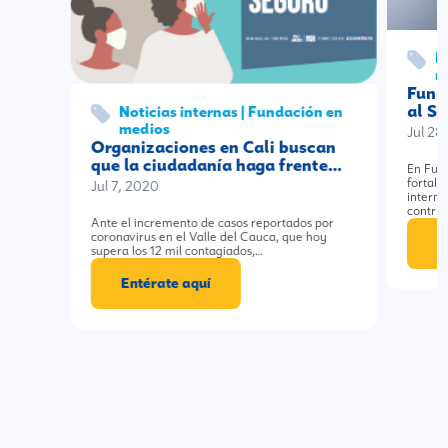
D
m
Fund
al S
Noticias internas | Fundación en
medios
Jul 28
Organizaciones en Cali buscan
que la ciudadanía haga frente…
En Fun
fortale
Jul 7, 2020
interna
contrib
Ante el incremento de casos reportados por
coronavirus en el Valle del Cauca, que hoy
E
supera los 12 mil contagiados,…
Entérate aquí