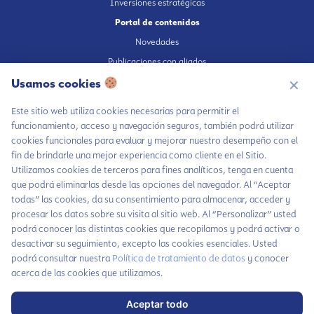
Inversiones estratégicas
Portal de contenidos
Novedades
Publicaciones con aliados
Usamos cookies
Fundación en medios
✕
Publicaciones propias
Este sitio web utiliza cookies necesarias para permitir el
Escúchanos en Spotify
funcionamiento, acceso y navegación seguros, también podrá utilizar
cookies funcionales para evaluar y mejorar nuestro desempeño con el
fin de brindarle una mejor experiencia como cliente en el Sitio.
Utilizamos cookies de terceros para fines analíticos, tenga en cuenta
que podrá eliminarlas desde las opciones del navegador. Al “Aceptar
Autorización de tratamiento de datos
todas” las cookies, da su consentimiento para almacenar, acceder y
Aviso Privacidad
procesar los datos sobre su visita al sitio web. Al “Personalizar” usted
Política tratamiento de datos
podrá conocer las distintas cookies que recopilamos y podrá activar o
desactivar su seguimiento, excepto las cookies esenciales. Usted
Chatea con LiA
Política inversiones responsables y del Pilar Inversiones
podrá consultar nuestra
Política de tratamiento de datos
y conocer
Código de Ética
Hablemos por
acerca de las cookies que utilizamos.
WhatsApp
Aceptar todo
Contáctanos
Haz parte de nuestra comunidad y no te
x