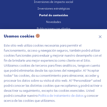
Inversiones de impacto social
Inversiones estratégicas
Portal de contenidos
Novedades
Publicaciones con aliados
Usamos cookies
Fundación en medios
✕
Publicaciones propias
Este sitio web utiliza cookies necesarias para permitir el
Escúchanos en Spotify
funcionamiento, acceso y navegación seguros, también podrá utilizar
cookies funcionales para evaluar y mejorar nuestro desempeño con el
fin de brindarle una mejor experiencia como cliente en el Sitio.
Utilizamos cookies de terceros para fines analíticos, tenga en cuenta
Chatea con LiA
que podrá eliminarlas desde las opciones del navegador. Al “Aceptar
Autorización de tratamiento de datos
todas” las cookies, da su consentimiento para almacenar, acceder y
Hablemos por
Aviso Privacidad
procesar los datos sobre su visita al sitio web. Al “Personalizar” usted
WhatsApp
Política tratamiento de datos
podrá conocer las distintas cookies que recopilamos y podrá activar o
Contáctanos
desactivar su seguimiento, excepto las cookies esenciales. Usted
Política inversiones responsables y del Pilar Inversiones
podrá consultar nuestra
Política de tratamiento de datos
y conocer
Código de Ética
Suscríbete a
acerca de las cookies que utilizamos.
nuestras noticias