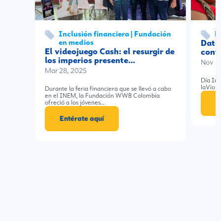
Inclusión financiera | Fundación
F
en medios
Datos
El videojuego Cash: el resurgir de
cont
los imperios presente…
Nov 2
Mar 28, 2025
Día Int
laViole
Durante la feria financiera que se llevó a cabo
en el INEM, la Fundación WWB Colombia
ofreció a los jóvenes…
E
Entérate aquí