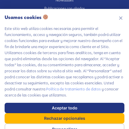
Novedades
Publicaciones con aliados
Fundación en medios
Usamos cookies
✕
Publicaciones propias
Este sitio web utiliza cookies necesarias para permitir el
Escúchanos en Spotify
funcionamiento, acceso y navegación seguros, también podrá utilizar
cookies funcionales para evaluar y mejorar nuestro desempeño con el
fin de brindarle una mejor experiencia como cliente en el Sitio.
Utilizamos cookies de terceros para fines analíticos, tenga en cuenta
que podrá eliminarlas desde las opciones del navegador. Al “Aceptar
Autorización de tratamiento de datos
todas” las cookies, da su consentimiento para almacenar, acceder y
Aviso Privacidad
procesar los datos sobre su visita al sitio web. Al “Personalizar” usted
Política tratamiento de datos
podrá conocer las distintas cookies que recopilamos y podrá activar o
Chatea con LiA
desactivar su seguimiento, excepto las cookies esenciales. Usted
Política inversiones responsables y del Pilar Inversiones
podrá consultar nuestra
Política de tratamiento de datos
y conocer
Hablemos por
Código de Ética
acerca de las cookies que utilizamos.
WhatsApp
Contáctanos
Aceptar todo
Haz parte de nuestra comunidad y no te
x
pierdas todas las novedades que tenemos
Suscríbete a
Rechazar opcionales
cada mes para ti
nuestras noticias
Dirección: Carrera 63A # 5-28, Barrio Cañaveralejo. Cali, Colombia