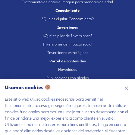
Tratamiento de datos e imagen para menores de edad
Conocimiento
¿Qué es el pilar Conocimiento?
Inversiones
¿Qué es pilar de Inversiones?
Inversiones de impacto social
Inversiones estratégicas
Portal de contenidos
Novedades
Publicaciones con aliados
Usamos cookies
Fundación en medios
✕
Publicaciones propias
Este sitio web utiliza cookies necesarias para permitir el
Escúchanos en Spotify
funcionamiento, acceso y navegación seguros, también podrá utilizar
cookies funcionales para evaluar y mejorar nuestro desempeño con el
fin de brindarle una mejor experiencia como cliente en el Sitio.
Utilizamos cookies de terceros para fines analíticos, tenga en cuenta
que podrá eliminarlas desde las opciones del navegador. Al “Aceptar
Autorización de tratamiento de datos