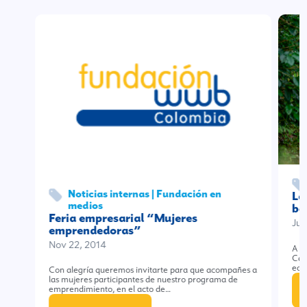
Noticias internas | Fundación en
La
medios
be
Feria empresarial “Mujeres
Jul
emprendedoras”
Nov 22, 2014
A pa
Cauc
eco
Con alegría queremos invitarte para que acompañes a
las mujeres participantes de nuestro programa de
emprendimiento, en el acto de…