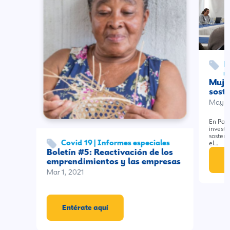
D
m
Mujer
soste
May 2
En Past
investi
sosteni
Covid 19 | Informes especiales
el…
Boletín #5: Reactivación de los
E
emprendimientos y las empresas
Mar 1, 2021
Entérate aquí