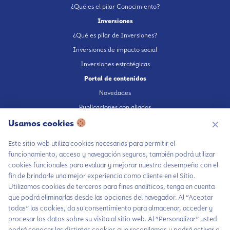
¿Qué es el pilar Conocimiento?
Inversiones
¿Qué es pilar de Inversiones?
Inversiones de impacto social
Inversiones estratégicas
Portal de contenidos
Novedades
Publicaciones con aliados
Usamos cookies
Fundación en medios
✕
Publicaciones propias
Este sitio web utiliza cookies necesarias para permitir el
Escúchanos en Spotify
funcionamiento, acceso y navegación seguros, también podrá utilizar
cookies funcionales para evaluar y mejorar nuestro desempeño con el
fin de brindarle una mejor experiencia como cliente en el Sitio.
Utilizamos cookies de terceros para fines analíticos, tenga en cuenta
que podrá eliminarlas desde las opciones del navegador. Al “Aceptar
Autorización de tratamiento de datos
Chatea con LiA
todas” las cookies, da su consentimiento para almacenar, acceder y
Aviso Privacidad
procesar los datos sobre su visita al sitio web. Al “Personalizar” usted
Hablemos por
Política tratamiento de datos
podrá conocer las distintas cookies que recopilamos y podrá activar o