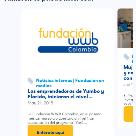
F
F
Muje
y co
cond
Noticias internas | Fundación en
Jun 18
medios
Las emprendedoras de Yumbo y
Florida, iniciaron el nivel…
El Proy
invest
May 21, 2018
WWB Co
E
La Fundación WWB Colombia, en el pasado
mes de marzo dio apertura al nivel 1 de
capacitación del programa “Yarú:…
Entérate aquí