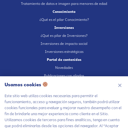
Tratamiento de datos e imagen para menores de edad
Conocimiento
¿Qué es el pilar Conocimiento?
Inversiones
¿Qué es pilar de Inversiones?
Inversiones de impacto social
Inversiones estratégicas
Portal de contenidos
Novedades
Publicaciones con aliados
Fundación en medios
Usamos cookies
✕
Publicaciones propias
Este sitio web utiliza cookies necesarias para permitir el
Escúchanos en Spotify
funcionamiento, acceso y navegación seguros, también podrá utilizar
cookies funcionales para evaluar y mejorar nuestro desempeño con el
fin de brindarle una mejor experiencia como cliente en el Sitio.
Utilizamos cookies de terceros para fines analíticos, tenga en cuenta
que podrá eliminarlas desde las opciones del navegador. Al “Aceptar
Autorización de tratamiento de datos