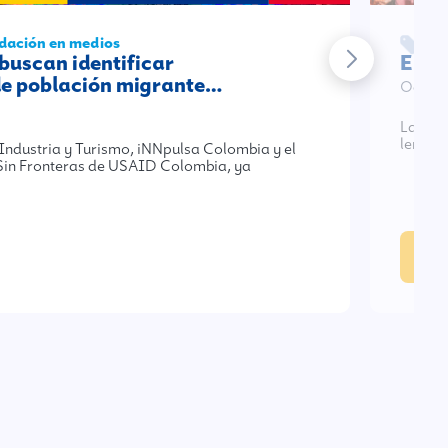
dación en medios
No
buscan identificar
En e
e población migrante…
Oct 25
La Fun
lentes
 Industria y Turismo, iNNpulsa Colombia y el
in Fronteras de USAID Colombia, ya
En