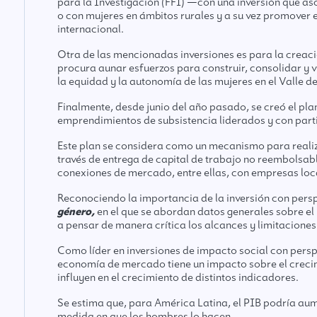
para la Investigación (FFI) —con una inversión que a
o con mujeres en ámbitos rurales y a su vez promover e
internacional.
Otra de las mencionadas inversiones es para la creaci
procura aunar esfuerzos para construir, consolidar y vi
la equidad y la autonomía de las mujeres en el Valle d
Finalmente, desde junio del año pasado, se creó el pl
emprendimientos de subsistencia liderados y con parti
Este plan se considera como un mecanismo para realiz
través de entrega de capital de trabajo no reembolsab
conexiones de mercado, entre ellas, con empresas loca
Reconociendo la importancia de la inversión con persp
género,
en el que se abordan datos generales sobre el
a pensar de manera crítica los alcances y limitaciones
Como líder en inversiones de impacto social con persp
economía de mercado tiene un impacto sobre el crecim
influyen en el crecimiento de distintos indicadores.
Se estima que, para América Latina, el PIB podría aum
medida en que los hombres lo hacen.