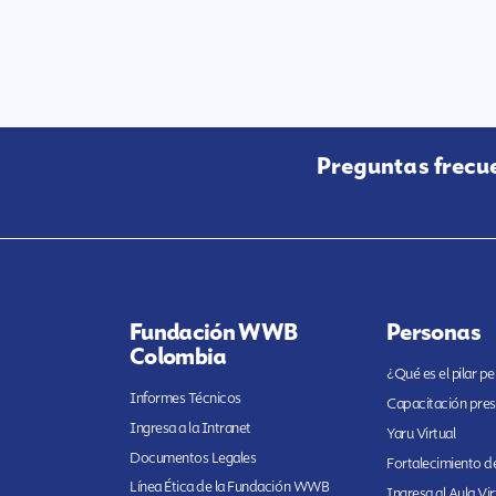
Preguntas frecu
Fundación WWB
Personas
Colombia
¿Qué es el pilar p
Informes Técnicos
Capacitación pres
Ingresa a la Intranet
Yaru Virtual
Documentos Legales
Fortalecimiento de
Línea Ética de la Fundación WWB
Ingresa al Aula Vir