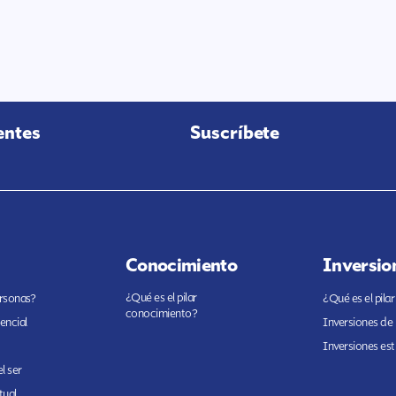
entes
Suscríbete
Conocimiento
Inversio
¿Qué es el pilar
ersonas?
¿Qué es el pilar
conocimiento?
encial
Inversiones de
Inversiones est
l ser
tual