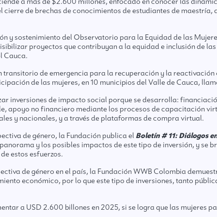
sciende a más de $2.600 millones, enfocado en conocer las dinámi
l cierre de brechas de conocimientos de estudiantes de maestría, d
ón y sostenimiento del Observatorio para la Equidad de las Mujere
sibilizar proyectos que contribuyan a la equidad e inclusión de las
el Cauca.
an transitorio de emergencia para la recuperación y la reactivaci
cipación de las mujeres, en 10 municipios del Valle de Cauca, lla
ar inversiones de impacto social porque se desarrolla: financiaci
le, apoyo no financiero mediante los procesos de capacitación vir
les y nacionales, y a través de plataformas de compra virtual.
ectiva de género, la Fundación publica el
Boletín # 11: Diálogos e
 panorama y los posibles impactos de este tipo de inversión, y s
 de estos esfuerzos.
ectiva de género en el país, la Fundación WWB Colombia demuestra e
iento económico, por lo que este tipo de inversiones, tanto públi
entar a USD 2.600 billones en 2025, si se logra que las mujeres 