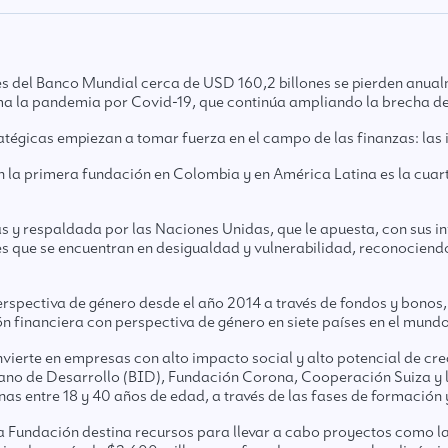
s del Banco Mundial cerca de USD 160,2 billones se pierden anua
suma la pandemia por Covid-19, que continúa ampliando la brecha d
ratégicas empiezan a tomar fuerza en el campo de las finanzas: las
la primera fundación en Colombia y en América Latina es la cuart
as y respaldada por las Naciones Unidas, que le apuesta, con sus in
s que se encuentran en desigualdad y vulnerabilidad, reconociendo 
erspectiva de género desde el año 2014 a través de fondos y bonos,
ón financiera con perspectiva de género en siete países en el mundo
erte en empresas con alto impacto social y alto potencial de crec
no de Desarrollo (BID), Fundación Corona, Cooperación Suiza y la
as entre 18 y 40 años de edad, a través de las fases de formación
 la Fundación destina recursos para llevar a cabo proyectos com