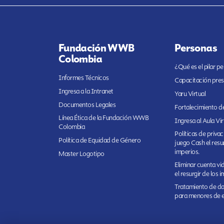
Fundación WWB
Personas
Colombia
¿Qué es el pilar p
Informes Técnicos
Capacitación pres
Ingresa a la Intranet
Yaru Virtual
Documentos Legales
Fortalecimiento de
Línea Ética de la Fundación WWB
Ingresa al Aula Vir
Colombia
Políticas de priva
Política de Equidad de Género
juego Cash el resur
imperios.
Master Logotipo
Eliminar cuenta v
el resurgir de los 
Tratamiento de da
para menores de 