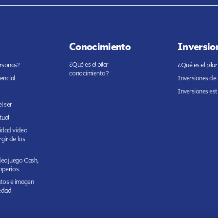
Conocimiento
Inversio
¿Qué es el pilar
ersonas?
¿Qué es el pilar
conocimiento?
encial
Inversiones de
Inversiones est
l ser
tual
cidad video
gir de los
ideojuego Cash,
imperios.
tos e imagen
edad