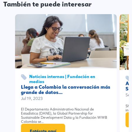
También te puede interesar
Noticias internas | Fundación en
medios
Ag
Llega a Colombia la conversación más
Sh
grande de datos…
Sep
Jul 19, 2023
Sho
El Departamento Administrativo Nacional de
ins
Estadística (DANE), la Global Partnership for
Sustainable Development Data y la Fundación WWB
Colombia se…
Entérate aquí