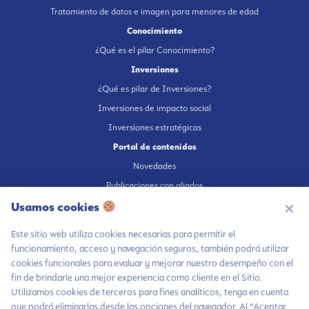
Tratamiento de datos e imagen para menores de edad
Conocimiento
¿Qué es el pilar Conocimiento?
Inversiones
¿Qué es pilar de Inversiones?
Inversiones de impacto social
Inversiones estratégicas
Portal de contenidos
Novedades
Publicaciones con aliados
Fundación en medios
Usamos cookies
✕
Publicaciones propias
Este sitio web utiliza cookies necesarias para permitir el
Escúchanos en Spotify
funcionamiento, acceso y navegación seguros, también podrá utilizar
cookies funcionales para evaluar y mejorar nuestro desempeño con el
fin de brindarle una mejor experiencia como cliente en el Sitio.
Utilizamos cookies de terceros para fines analíticos, tenga en cuenta
que podrá eliminarlas desde las opciones del navegador. Al “Aceptar